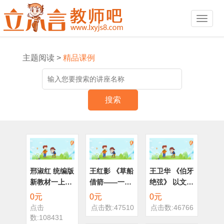
主题阅读 >
精品课例
搜索
邢淑红 统编版
王红影 《草船
王卫华 《伯牙
新教材一上教
借箭——一品
绝弦》 以文带
学策略系列讲
三国》 以文带
文 六上
0元
0元
0元
座——第一讲
文 五下
点击
点击数:47510
点击数:46766
《主题阅读整
数:108431