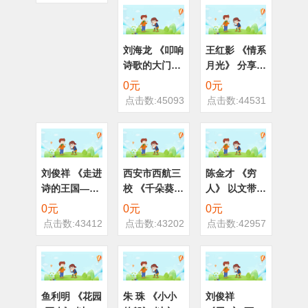
体识字教学策
略》
刘海龙 《叩响
王红影 《情系
诗歌的大门》
月光》 分享展
群文阅读 六上
示 五上
0元
0元
点击数:45093
点击数:44531
刘俊祥 《走进
西安市西航三
陈金才 《穷
诗的王国——
校 《千朵葵花
人》 以文带文
微型诗赏析与
千个娃》 分享
六上
0元
0元
0元
创作》 读写联
展示
点击数:43412
点击数:43202
点击数:42957
动
鱼利明 《花园
朱 珠 《小小
刘俊祥