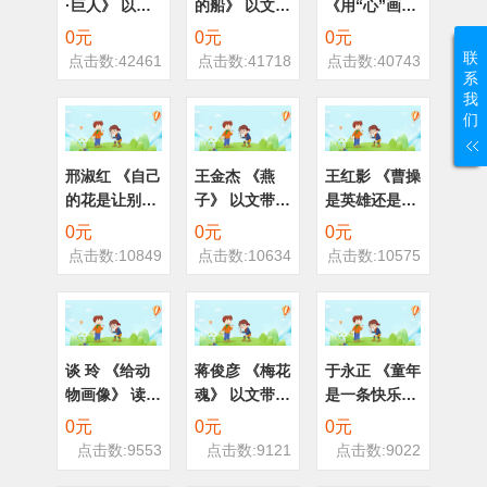
·巨人》 以文
的船》 以文带
《用“心”画
带文 四上
文 一上
像》 读写联动
0元
0元
0元
五上
联
点击数:42461
点击数:41718
点击数:40743
系
我
们
邢淑红 《自己
王金杰 《燕
王红影 《曹操
的花是让别人
子》 以文带文
是英雄还是奸
看的》 以文带
三下
雄？——四品
0元
0元
0元
文 五下
三国 》 分享
点击数:10849
点击数:10634
点击数:10575
展示 五下
谈 玲 《给动
蒋俊彦 《梅花
于永正 《童年
物画像》 读写
魂》 以文带文
是一条快乐的
联动 四上
五上
河》 群文阅读
0元
0元
0元
三下
点击数:9553
点击数:9121
点击数:9022