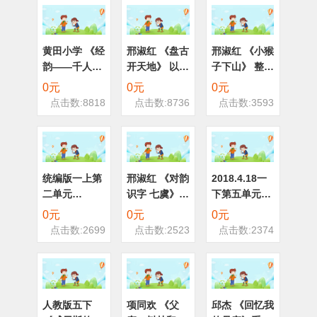
黄田小学 《经
邢淑红 《盘古
邢淑红 《小猴
韵——千人主
开天地》 以文
子下山》 整体
题诗会》 分享
带文 三上
识字课型 一下
0元
0元
0元
展示
点击数:8818
点击数:8736
点击数:3593
统编版一上第
邢淑红 《对韵
2018.4.18一
二单元
识字 七虞》
下第五单元
《bpmf》第
整体识字 一上
《动物儿歌》
0元
0元
0元
一课时 以文带
整体识字课型
点击数:2699
点击数:2523
点击数:2374
文课型 邢淑红
公开课 邢淑红
人教版五下
项同欢 《父
邱杰 《回忆我