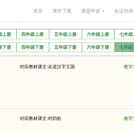
(current)
首页
课件下载
课题申请
会议培
级上册
四年级上册
五年级上册
六年级上册
七年级
级下册
四年级下册
五年级下册
六年级下册
七年级
对应教材课文:走进汉字王国
教学
对应教材课文:对韵歌
教学